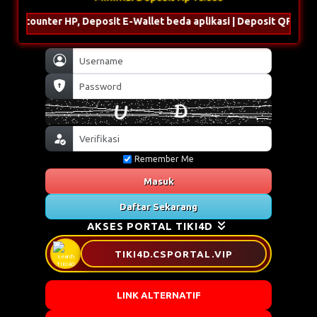
nter HP, Deposit E-Wallet beda aplikasi | Deposit QRIS dimohon un
Remember Me
Masuk
Daftar Sekarang
AKSES PORTAL TIKI4D
TIKI4D.CSPORTAL.VIP
LINK ALTERNATIF