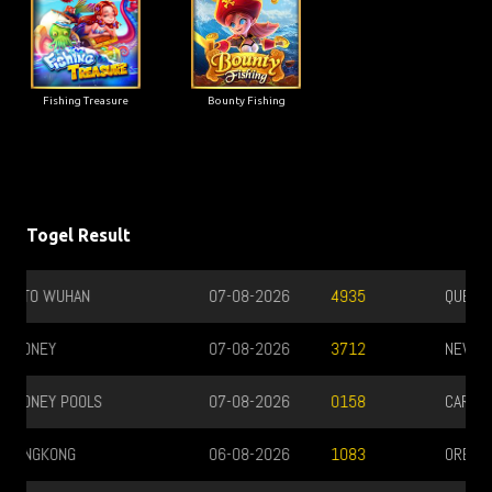
Fishing Treasure
Bounty Fishing
Togel Result
QUEENCO 5
06-08-2026
5043
NEW YORK
07-08-2026
8391
CAROLINA DAY
07-08-2026
1200
OREGON 1
07-08-2026
5398