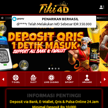
DIHARAPKAN UNTUK SELALU DAPAT MEMBERSIHKAN RIWAYAT BROWSER SETIAP SEBELUM BERMAI
PENARIKAN BERHASIL
di****r Telah Melakukan WD Sebesar IDR 350.000
TOGEL
SLOT
LIVE CASINO
SPORT
ARCADE
SABU
INFORMASI PENTING!!
Deposit via Bank, E-Wallet, Qris & Pulsa Online 24 Jam
Minimal Deposit Rp 10.000