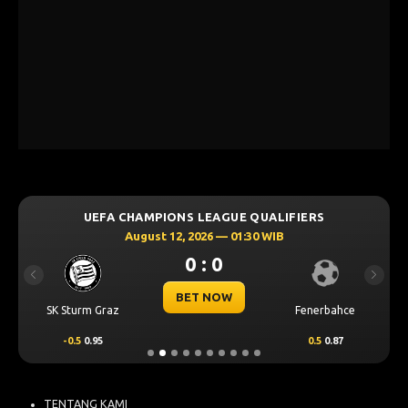
UEFA CHAMPIONS LEAGUE QUALIFIERS
August 12, 2026 — 01:30 WIB
0 : 0
Previous
Next
BET NOW
SK Sturm Graz
Fenerbahce
-0.5
0.95
0.5
0.87
TENTANG KAMI