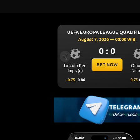
IFIERS
UEFA EUROPA LEAGUE QUALIFIERS
WIB
August 6, 2026 — 22:59 WIB
0 : 0
Previous
BET NOW
Maccabi Tel
nderlecht
CSKA Sofia
Aviv (n)
-0.75
0.94
0.25
0.68
-0.25
-0.86
-
TELEGRA
Daftar
Login