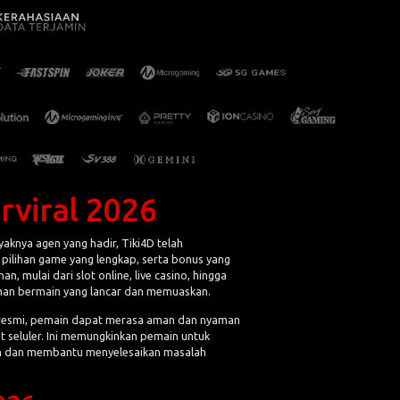
rviral 2026
yaknya agen yang hadir,
Tiki4D
telah
 pilihan game yang lengkap, serta bonus yang
 mulai dari slot online, live casino, hingga
an bermain yang lancar dan memuaskan.
si resmi, pemain dapat merasa aman dan nyaman
 seluler. Ini memungkinkan pemain untuk
aan dan membantu menyelesaikan masalah